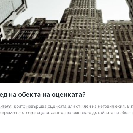
ед на обекта на оценката?
ителя, който извършва оценката или от член на неговия екип. В
о време на огледа оценителят се запознава с детайлите на обект