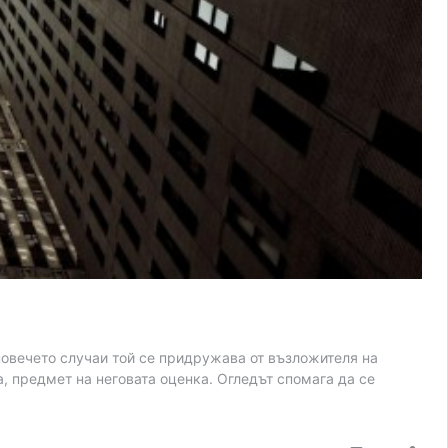
 повечето случаи той се придружава от възложителя на
а, предмет на неговата оценка. Огледът спомага да се