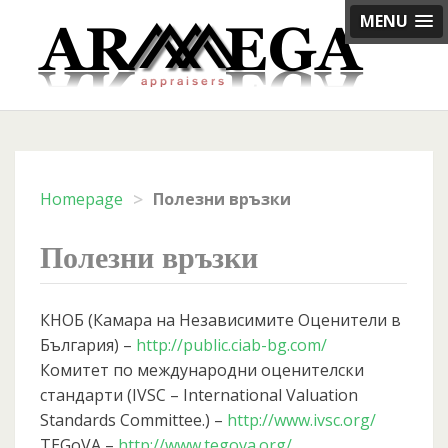
Skip
MENU
to
content
>
Homepage
Полезни връзки
Полезни връзки
КНОБ (Камара на Независимите Оценители в
България) –
http://public.ciab-bg.com/
Комитет по международни оценителски
стандарти (IVSC – International Valuation
Standards Committee.) –
http://www.ivsc.org/
TEGoVA –
http://www.tegova.org/